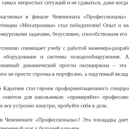
 самых непростых ситуаций и не сдаваться, даже когда 
аствовал в финале Чемпионата «Профессионалы» 
етенции «Мехатроника» стал победителем! Опыт и зн
нкурсными задачами, безусловно, способствовали его 
успешно совмещает учебу с работой инженера-разрабо
кое оборудование и системы пожарообнаружения. 
рованный динамический прогон оксициркона – эта 
это не просто строчка в портфолио, а ощутимый вклад
б Каратеев стал героем профориентационного спецпро
 советом для школьников: «примеряйте» профессию
к все устроено изнутри, пробуйте себя в деле.
 в Чемпионате «Профессионалы»! Эта площадка дает
 уверенный шаг к будущей карьере.