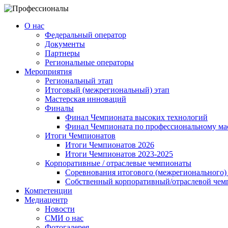
О нас
Федеральный оператор
Документы
Партнеры
Региональные операторы
Мероприятия
Региональный этап
Итоговый (межрегиональный) этап
Мастерская инноваций
Финалы
Финал Чемпионата высоких технологий
Финал Чемпионата по профессиональному ма
Итоги Чемпионатов
Итоги Чемпионатов 2026
Итоги Чемпионатов 2023-2025
Корпоративные / отраслевые чемпионаты
Соревнования итогового (межрегионального) 
Собственный корпоративный/отраслевой чем
Компетенции
Медиацентр
Новости
СМИ о нас
Фотогалерея